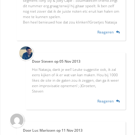
segment:Tony Sly & Joey Cape - SoulmateEen vriend zingt
dit nummer erg graag terwijl hij gitaar speelt. Ik ben zelf
nog niet zover dat ik de juiste noten etc eruit kan halen om
mee te kunnen spelen.
Ben heel benieuwd hoe dat zou klinken!!Groetjes Natasja
Reageren
Door
Steven
op
05 Nov 2013
Hoi Natasja, dank je wel! Leuke suggestie ook, ik zal
eens kijken of ik er wat van kan maken. Hou bij 1000
likes de site in de gaten zou ik zeggen, dan ga ik weer
een improvisatie opnemen! ;-)Groeten,
Steven
Reageren
Door
Luc Marissen
op
11 Nov 2013