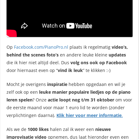
Op
Facebook.com/PianoPro.nl
plaats ik regelmatig
video’s,
behind the scenes foto’s
en andere leuke kleine
updates
die ik hier niet altijd deel. Dus
volg ons ook op Facebook
door hiernaast even op “
vind ik leuk
” te klikken :-)
Mocht je overigens
inspiratie
hebben opgedaan en wil je
zelf ook op een
leuke manier populaire liedjes op de piano
leren spelen
? Onze
actie loopt nog t/m 31 oktober
om voor
de eerste maand voor maar 1 euro lid te worden (zonder
verplichtingen daarna).
Klik hier voor meer informatie
.
Als we de
1000 likes
halen zal ik weer een
nieuwe
improvisatie video
opnemen, dus laat hieronder even een