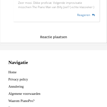
Zeer mooi. Dikke proficiat. Volgende improvisatie
misschien The Piano Man van Billy Joel? ( echte klassieker )
Reageren
Reactie plaatsen
Navigatie
Home
Privacy policy
Annulering
Algemene voorwaarden
Waarom PianoPro?