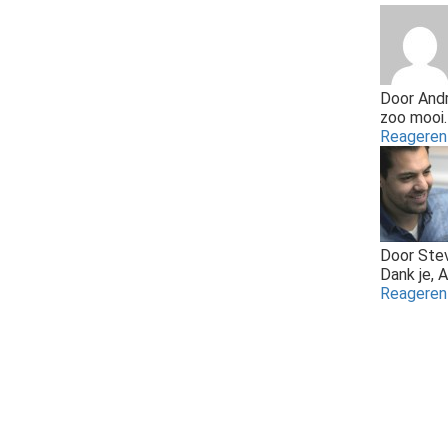
Door
Andr
zoo mooi.
Reagere
Door
Ste
Dank je, 
Reagere