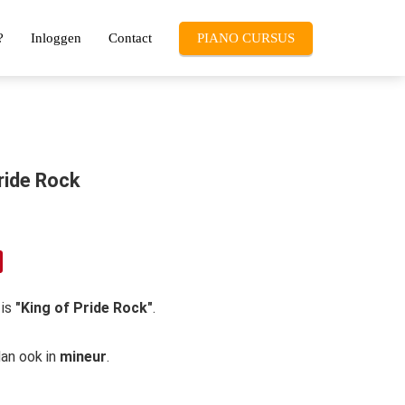
?
Inloggen
Contact
PIANO CURSUS
Pride Rock
is
"King of Pride Rock"
.
dan ook in
mineur
.