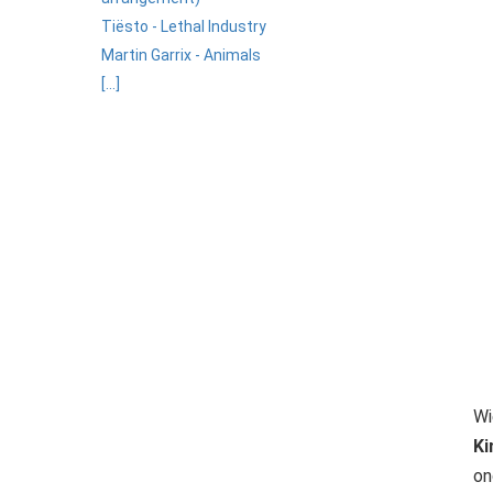
Tiësto - Lethal Industry
Martin Garrix - Animals
[...]
Wi
Ki
on